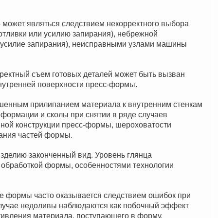
- может являться следствием некорректного выбора
отливки или усилию запирания), небрежной
 усилие запирания), неисправными узлами машины
рректный съем готовых деталей может быть вызван
нутренней поверхности пресс-формы.
ышенным прилипанием материала к внутренним стенкам
еформации и сколы при снятии в ряде случаев
ной конструкции пресс-формы, шероховатости
ания частей формы.
изделию законченный вид. Уровень глянца
 обработкой формы, особенностями технологии
е формы часто оказывается следствием ошибок при
случае недоливы наблюдаются как побочный эффект
ивления материала, поступающего в форму.